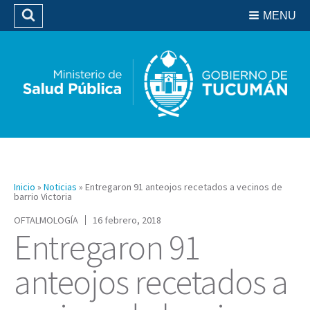
Residencias del SIPROSA
MENU
Buscar
Biblioteca
Inicio
»
Noticias
»
Entregaron 91 anteojos recetados a vecinos de
barrio Victoria
OFTALMOLOGÍA
16 febrero, 2018
Entregaron 91
anteojos recetados a