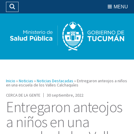
Residencias del SIPROSA
MENU
Buscar
Biblioteca
Inicio
»
Noticias
»
Noticias Destacadas
»
Entregaron anteojos a niños
en una escuela de los Valles Calchaquíes
CERCA DE LA GENTE
30 septiembre, 2022
Entregaron anteojos
a niños en una