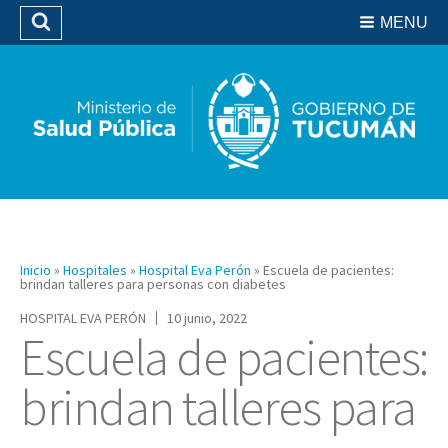
Residencias del SIPROSA
MENU
Buscar
Biblioteca
Inicio
»
Hospitales
»
Hospital Eva Perón
»
Escuela de pacientes:
brindan talleres para personas con diabetes
HOSPITAL EVA PERÓN
10 junio, 2022
Escuela de pacientes:
brindan talleres para