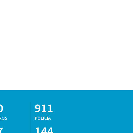
0
911
ROS
POLICÍA
7
144