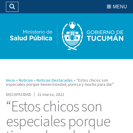
Residencias del SIPROSA
MENU
Buscar
Biblioteca
Inicio
»
Noticias
»
Noticias Destacadas
»
“Estos chicos son
especiales porque tienen bondad, pureza y mucho para dar”
DISCAPACIDAD
21 marzo, 2022
“Estos chicos son
especiales porque