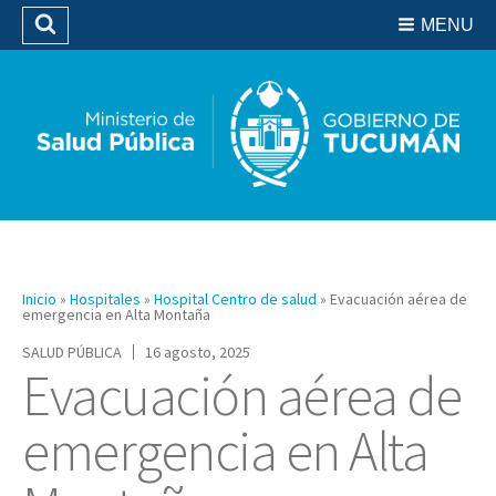
Residencias del SIPROSA
MENU
Buscar
Biblioteca
Inicio
»
Hospitales
»
Hospital Centro de salud
»
Evacuación aérea de
emergencia en Alta Montaña
SALUD PÚBLICA
16 agosto, 2025
Evacuación aérea de
emergencia en Alta