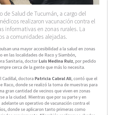
io de Salud de Tucumán, a cargo del
médicos realizaron vacunación contra el
s informativas en zonas rurales. La
cios a comunidades alejadas.
mpulsan una mayor accesibilidad a la salud en zonas
rio en las localidades de Raco y Siambón,
ra Sanitaria, doctor
Luis Medina Ruiz
, por pedido
iempre cerca de la gente que más lo necesita.
l Cadillal, doctora
Patricia Cabral Ali
, contó que el
de Raco, donde se realizó la toma de muestras para
 una gran cantidad de vecinos que viven en zonas
rse a la ciudad. Mientras que por su parte y en
ó adelante un operativo de vacunación contra el
años, donde se aplicaron tanto primeras como