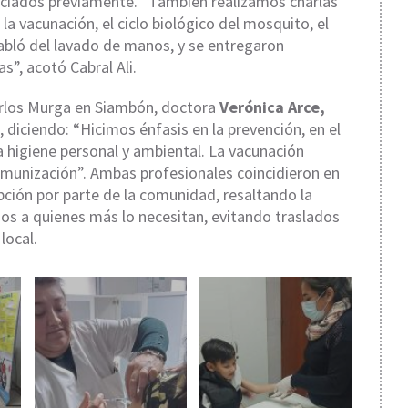
ciados previamente. “También realizamos charlas
la vacunación, el ciclo biológico del mosquito, el
abló del lavado de manos, y se entregaron
as”, acotó Cabral Ali.
 Carlos Murga en Siambón, doctora
Verónica Arce,
diciendo: “Hicimos énfasis en la prevención, en el
la higiene personal y ambiental. La vacunación
munización”. Ambas profesionales coincidieron en
pción por parte de la comunidad, resaltando la
rios a quienes más lo necesitan, evitando traslados
local.