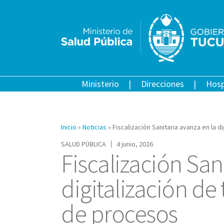
Ministerio
Direcciones
Hosp
Inicio
»
Noticias
»
Fiscalización Sanitaria avanza en la d
SALUD PÚBLICA
4 junio, 2026
Fiscalización San
digitalización de
de procesos