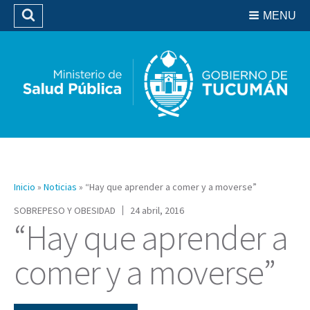
Residencias del SIPROSA
MENU
Buscar
Biblioteca
Inicio
»
Noticias
»
“Hay que aprender a comer y a moverse”
SOBREPESO Y OBESIDAD
24 abril, 2016
“Hay que aprender a
comer y a moverse”