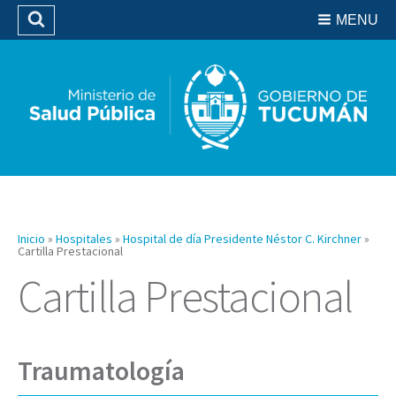
Residencias del SIPROSA
MENU
Buscar
Biblioteca
Inicio
»
Hospitales
»
Hospital de día Presidente Néstor C. Kirchner
»
Cartilla Prestacional
Cartilla Prestacional
Traumatología