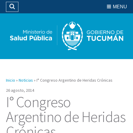
Residencias del SIPROSA
MENU
Buscar
Biblioteca
Inicio
»
Noticias
»
I° Congreso Argentino de Heridas Crónicas
26 agosto, 2014
I° Congreso
Argentino de Heridas
Crónicas