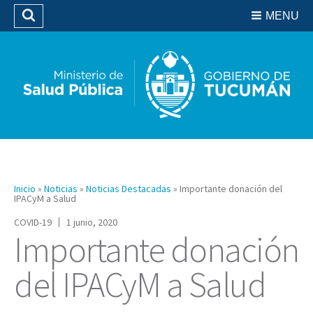
Residencias del SIPROSA
MENU
Buscar
Biblioteca
Inicio
»
Noticias
»
Noticias Destacadas
»
Importante donación del
IPACyM a Salud
COVID-19
1 junio, 2020
Importante donación
del IPACyM a Salud