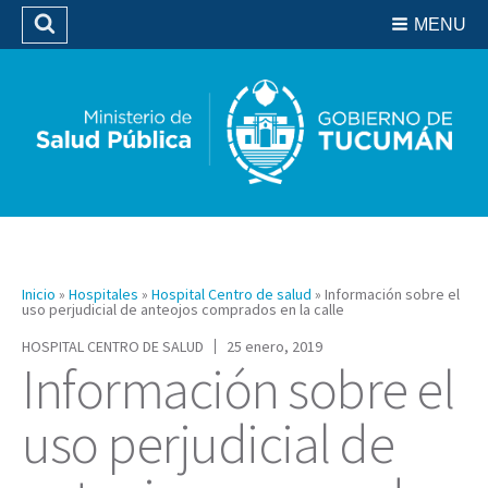
Residencias del SIPROSA
MENU
Buscar
Biblioteca
Inicio
»
Hospitales
»
Hospital Centro de salud
»
Información sobre el
uso perjudicial de anteojos comprados en la calle
HOSPITAL CENTRO DE SALUD
25 enero, 2019
Información sobre el
uso perjudicial de