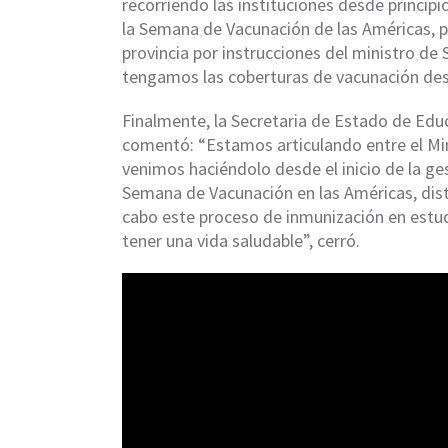
recorriendo las instituciones desde princip
la Semana de Vacunación de las Américas, p
provincia por instrucciones del ministro de
tengamos las coberturas de vacunación dese
Finalmente, la Secretaria de Estado de Edu
comentó: “Estamos articulando entre el Min
venimos haciéndolo desde el inicio de la g
Semana de Vacunación en las Américas, dist
cabo este proceso de inmunización en estu
tener una vida saludable”, cerró.