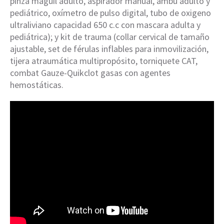
pinza maguil adulto, aspirador manual, ambu adulto y
pediátrico, oxímetro de pulso digital, tubo de oxigeno
ultraliviano capacidad 650 c.c con mascara adulta y
pediátrica); y kit de trauma (collar cervical de tamaño
ajustable, set de férulas inflables para inmovilización,
tijera atraumática multipropósito, torniquete CAT,
combat Gauze-Quikclot gasas con agentes
hemostáticas.