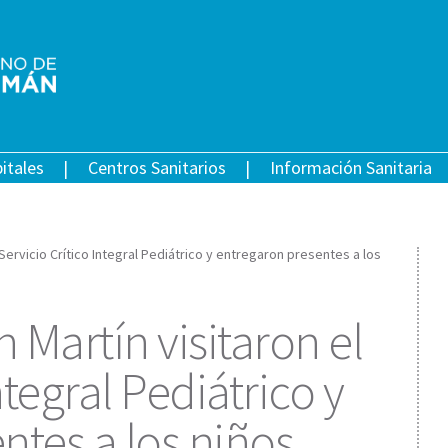
itales
Centros Sanitarios
Información Sanitaria
Servicio Crítico Integral Pediátrico y entregaron presentes a los
Martín visitaron el
ntegral Pediátrico y
ntes a los niños