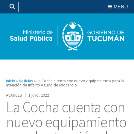
Residencias del SIPROSA
MENU
Buscar
Biblioteca
Inicio
»
Noticias
»
La Cocha cuenta con nuevo equipamiento para la
atención de Infarto Agudo de Miocardio
AVANCES
1 julio, 2022
La Cocha cuenta con
nuevo equipamiento