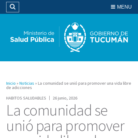
Residencias del SIPROSA
MENU
Buscar
Biblioteca
Inicio
»
Noticias
»
La comunidad se unió para promover una vida libre
de adicciones
HABITOS SALUDABLES
26 junio, 2026
La comunidad se
unió para promover