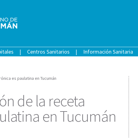
itales
Centros Sanitarios
Información Sanitaria
rónica es paulatina en Tucumán
n de la receta
aulatina en Tucumán