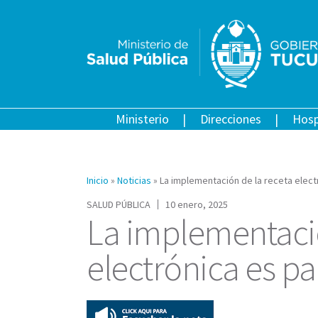
Ministerio
Direcciones
Hosp
Inicio
»
Noticias
»
La implementación de la receta elect
SALUD PÚBLICA
10 enero, 2025
La implementació
electrónica es p