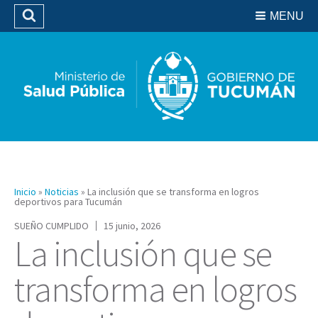
Residencias del SIPROSA
MENU
Buscar
Biblioteca
Inicio
»
Noticias
»
La inclusión que se transforma en logros
deportivos para Tucumán
SUEÑO CUMPLIDO
15 junio, 2026
La inclusión que se
transforma en logros