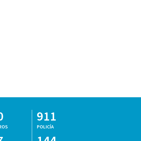
0
911
ROS
POLICÍA
7
144