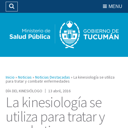
Residencias del SIPROSA
MENU
Buscar
Biblioteca
Inicio
»
Noticias
»
Noticias Destacadas
»
La kinesiología se utiliza
para tratar y combatir enfermedades
DÍA DEL KINESIÓLOGO
13 abril, 2016
La kinesiología se
utiliza para tratar y