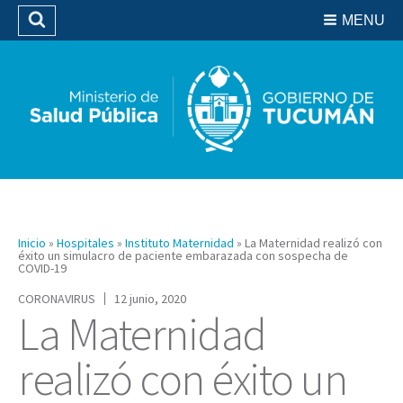
Residencias del SIPROSA
MENU
Buscar
Biblioteca
Inicio
»
Hospitales
»
Instituto Maternidad
»
La Maternidad realizó con
éxito un simulacro de paciente embarazada con sospecha de
COVID-19
CORONAVIRUS
12 junio, 2020
La Maternidad
realizó con éxito un