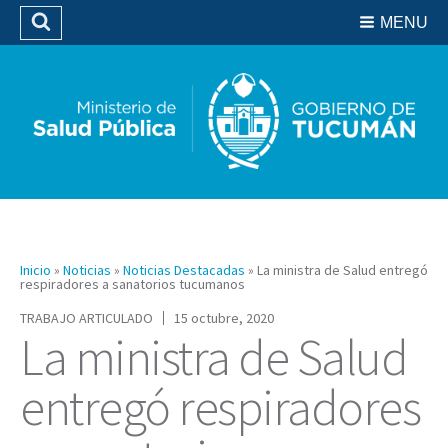
Residencias del SIPROSA
MENU
Buscar
Biblioteca
Inicio
»
Noticias
»
Noticias Destacadas
»
La ministra de Salud entregó
respiradores a sanatorios tucumanos
TRABAJO ARTICULADO
15 octubre, 2020
La ministra de Salud
entregó respiradores