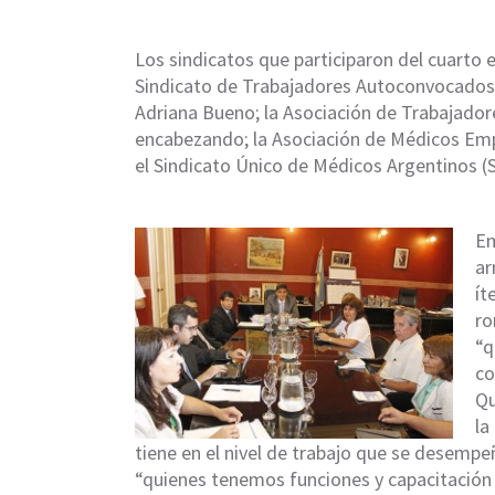
Los sindicatos que participaron del cuarto 
Sindicato de Trabajadores Autoconvocados de
Adriana Bueno; la Asociación de Trabajador
encabezando; la Asociación de Médicos Empl
el Sindicato Único de Médicos Argentinos (
En
ar
ít
ro
“q
co
Qu
la
tiene en el nivel de trabajo que se desempe
“quienes tenemos funciones y capacitación 