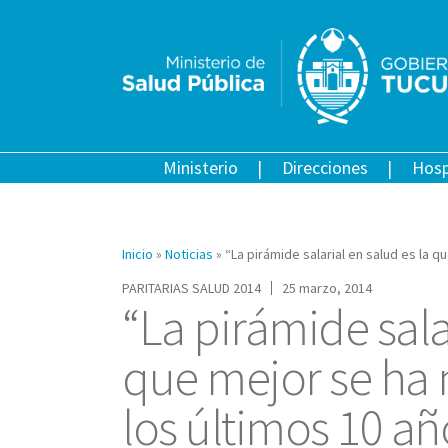
Ministerio
Direcciones
Hosp
Inicio
»
Noticias
»
“La pirámide salarial en salud es la 
PARITARIAS SALUD 2014
25 marzo, 2014
“La pirámide sala
que mejor se ha
los últimos 10 añ