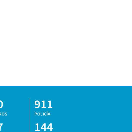
0
911
ROS
POLICÍA
7
144