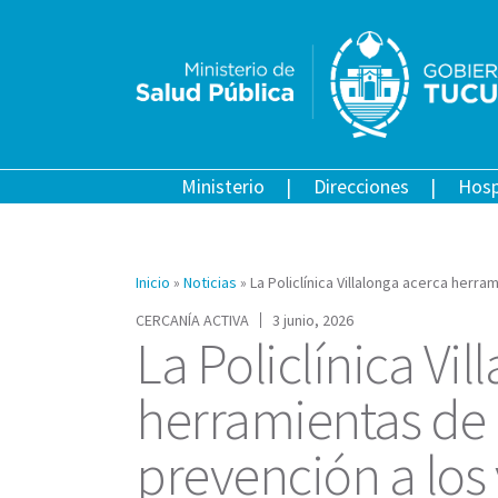
Ministerio
Direcciones
Hosp
Inicio
»
Noticias
»
La Policlínica Villalonga acerca herr
CERCANÍA ACTIVA
3 junio, 2026
La Policlínica Vi
herramientas de 
prevención a los