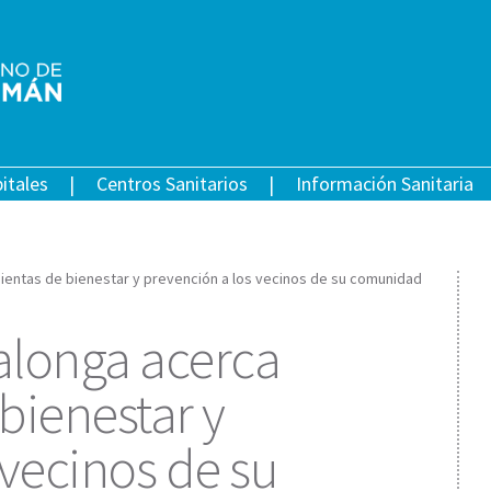
itales
Centros Sanitarios
Información Sanitaria
amientas de bienestar y prevención a los vecinos de su comunidad
llalonga acerca
bienestar y
 vecinos de su