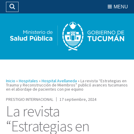
Residencias del SIPROSA
MENU
Buscar
Biblioteca
Inicio
»
Hospitales
»
Hospital Avellaneda
»
La revista “Estrategias en
Trauma y Reconstrucción de Miembros” publicó avances tucumanos
en el abordaje de pacientes con pie equino
PRESTIGIO INTERNACIONAL
17 septiembre, 2024
La revista
“Estrategias en