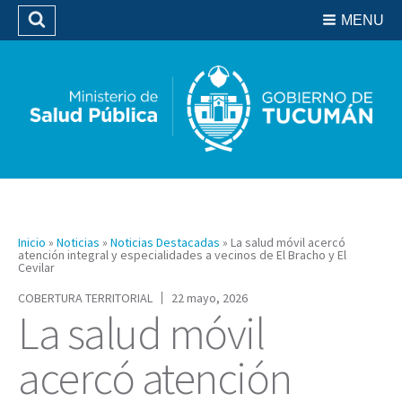
Residencias del SIPROSA
MENU
Buscar
Biblioteca
Inicio
»
Noticias
»
Noticias Destacadas
»
La salud móvil acercó
atención integral y especialidades a vecinos de El Bracho y El
Cevilar
COBERTURA TERRITORIAL
22 mayo, 2026
La salud móvil
acercó atención