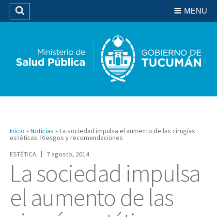
Residencias del SIPROSA
MENU
Buscar
Biblioteca
Inicio
»
Noticias
»
La sociedad impulsa el aumento de las cirugías
estéticas: Riesgos y recomendaciones
ESTÉTICA
7 agosto, 2014
La sociedad impulsa
el aumento de las