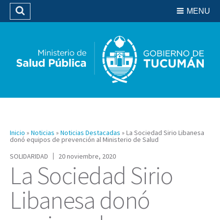
Residencias del SIPROSA
MENU
Buscar
Biblioteca
Inicio
»
Noticias
»
Noticias Destacadas
»
La Sociedad Sirio Libanesa
donó equipos de prevención al Ministerio de Salud
SOLIDARIDAD
20 noviembre, 2020
La Sociedad Sirio
Libanesa donó