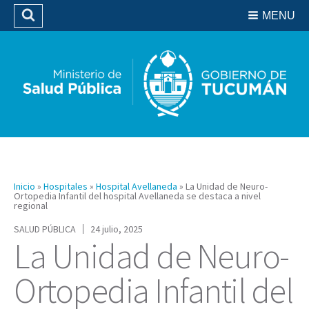
Residencias del SIPROSA
MENU
Buscar
Biblioteca
Inicio
»
Hospitales
»
Hospital Avellaneda
»
La Unidad de Neuro-
Ortopedia Infantil del hospital Avellaneda se destaca a nivel
regional
SALUD PÚBLICA
24 julio, 2025
La Unidad de Neuro-
Ortopedia Infantil del