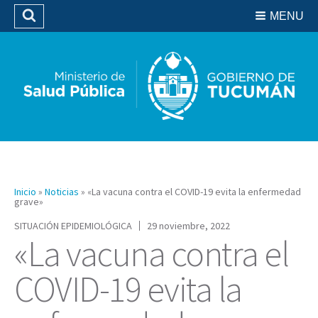
Residencias del SIPROSA
MENU
Buscar
Biblioteca
Inicio
»
Noticias
»
«La vacuna contra el COVID-19 evita la enfermedad
grave»
SITUACIÓN EPIDEMIOLÓGICA
29 noviembre, 2022
«La vacuna contra el
COVID-19 evita la