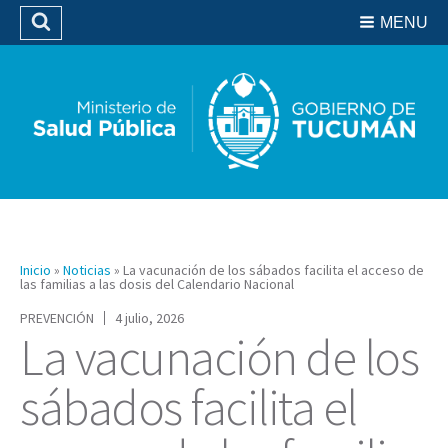
Residencias del SIPROSA
MENU
Buscar
Biblioteca
Inicio
»
Noticias
»
La vacunación de los sábados facilita el acceso de
las familias a las dosis del Calendario Nacional
PREVENCIÓN
4 julio, 2026
La vacunación de los
sábados facilita el