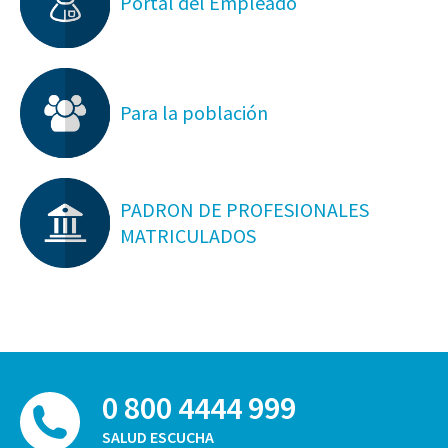
Portal del Empleado
Para la población
PADRON DE PROFESIONALES
MATRICULADOS
0 800 4444 999
SALUD ESCUCHA