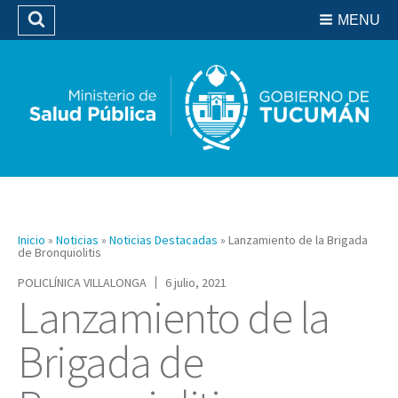
Residencias del SIPROSA
MENU
Buscar
Biblioteca
Inicio
»
Noticias
»
Noticias Destacadas
»
Lanzamiento de la Brigada
de Bronquiolitis
POLICLÍNICA VILLALONGA
6 julio, 2021
Lanzamiento de la
Brigada de