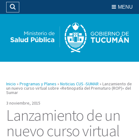
Residencias del SIPROSA
MENU
Buscar
Biblioteca
Inicio
»
Programas y Planes
»
Noticias CUS -SUMAR
»
Lanzamiento de
un nuevo curso virtual sobre «Retinopatía del Prematuro (ROP)» del
Sumar
3 noviembre, 2015
Lanzamiento de un
nuevo curso virtual