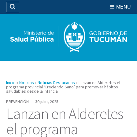
Residencias del SIPROSA
MENU
Buscar
Biblioteca
Inicio
»
Noticias
»
Noticias Destacadas
»
Lanzan en Alderetes el
programa provincial ‘Creciendo Sano’ para promover hábitos
saludables desde la infancia
PREVENCIÓN
30 julio, 2025
Lanzan en Alderetes
el programa