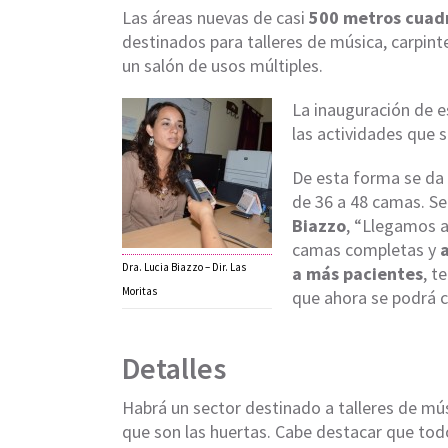
Las áreas nuevas de casi
500 metros cuad
destinados para talleres de música, carpinte
un salón de usos múltiples.
La inauguración de e
las actividades que se
De esta forma se da 
de 36 a 48 camas. Seg
Biazzo
, “Llegamos 
camas completas y
a
Dra. Lucia Biazzo – Dir. Las
a más pacientes
, t
Moritas
que ahora se podrá cu
Detalles
Habrá un sector destinado a talleres de músi
que son las huertas. Cabe destacar que tod