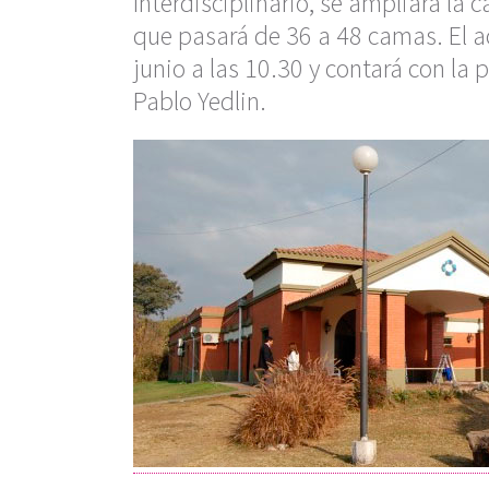
Interdisciplinario, se ampliará la
que pasará de 36 a 48 camas. El ac
junio a las 10.30 y contará con la 
Pablo Yedlin.