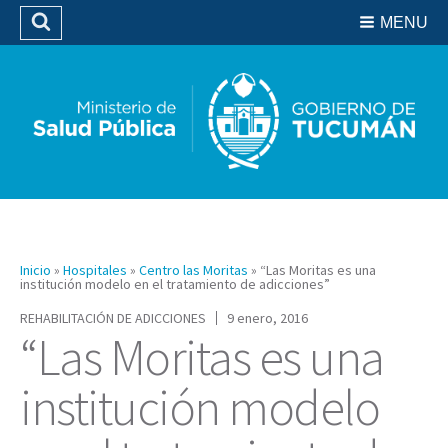
Residencias del SIPROSA
MENU
Buscar
Biblioteca
Inicio
»
Hospitales
»
Centro las Moritas
»
“Las Moritas es una
institución modelo en el tratamiento de adicciones”
REHABILITACIÓN DE ADICCIONES
9 enero, 2016
“Las Moritas es una
institución modelo