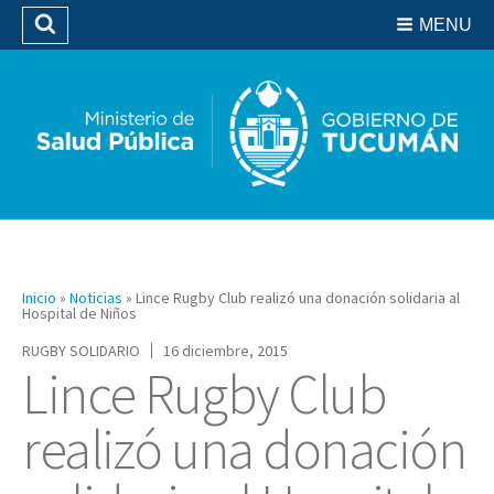
Residencias del SIPROSA
MENU
Buscar
Biblioteca
Inicio
»
Noticias
»
Lince Rugby Club realizó una donación solidaria al
Hospital de Niños
RUGBY SOLIDARIO
16 diciembre, 2015
Lince Rugby Club
realizó una donación