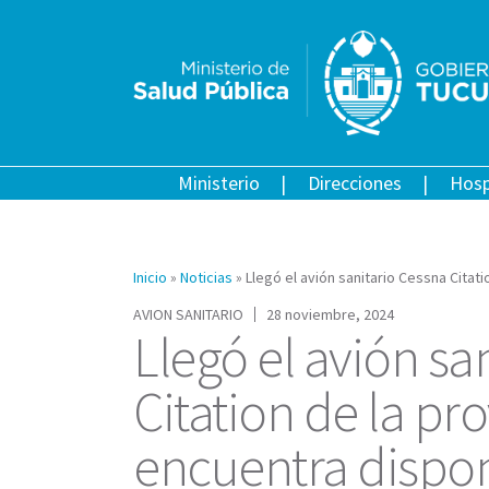
Ministerio
Direcciones
Hosp
Inicio
»
Noticias
»
Llegó el avión sanitario Cessna Citati
AVION SANITARIO
28 noviembre, 2024
Llegó el avión sa
Citation de la pro
encuentra dispo