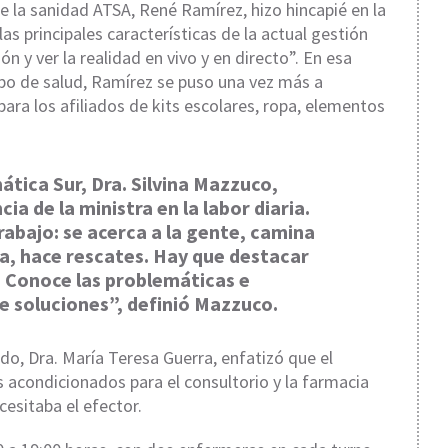
de la sanidad ATSA, René Ramírez, hizo hincapié en la
s principales características de la actual gestión
ión y ver la realidad en vivo y en directo”. En esa
ipo de salud, Ramírez se puso una vez más a
 para los afiliados de kits escolares, ropa, elementos
ática Sur, Dra. Silvina Mazzuco,
ia de la ministra en la labor diaria.
abajo: se acerca a la gente, camina
ua, hace rescates. Hay que destacar
. Conoce las problemáticas e
 soluciones”, definió Mazzuco.
o, Dra. María Teresa Guerra, enfatizó que el
s acondicionados para el consultorio y la farmacia
cesitaba el efector.