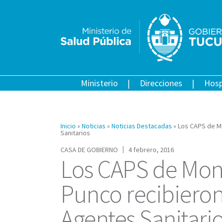
Ministerio
Direcciones
Hosp
Inicio
»
Noticias
»
Noticias Destacadas
»
Los CAPS de M
Sanitarios
CASA DE GOBIERNO
4 febrero, 2016
Los CAPS de Mon
Punco recibieron
Agentes Sanitari