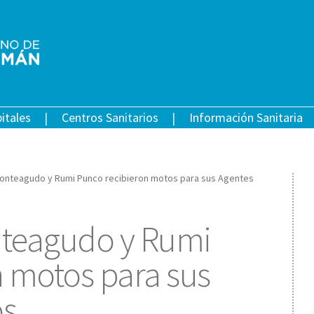
itales
Centros Sanitarios
Información Sanitaria
onteagudo y Rumi Punco recibieron motos para sus Agentes
teagudo y Rumi
 motos para sus
os