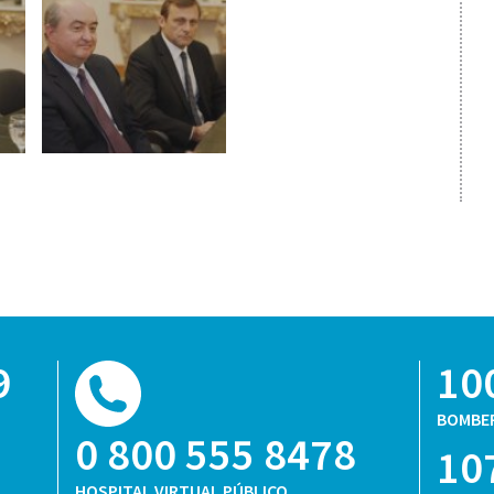
9
10
BOMBE
0 800 555 8478
10
HOSPITAL VIRTUAL PÚBLICO