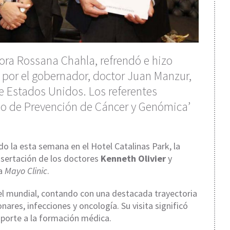
tora Rossana Chahla, refrendó e hizo
a por el gobernador, doctor Juan Manzur,
e Estados Unidos. Los referentes
so de Prevención de Cáncer y Genómica’
ado la esta semana en el Hotel Catalinas Park, la
 disertación de los doctores
Kenneth Olivier
y
la
Mayo Clinic
.
el mundial, contando con una destacada trayectoria
res, infecciones y oncología. Su visita significó
aporte a la formación médica.