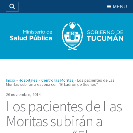
Residencias del SIPROSA
MENU
Buscar
Biblioteca
Inicio
»
Hospitales
»
Centro las Moritas
»
Los pacientes de Las
Moritas subirán a escena con “El Ladrón de Sueños”
26 noviembre, 2014
Los pacientes de Las
Moritas subirán a