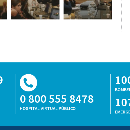
9
10
BOMBE
0 800 555 8478
10
HOSPITAL VIRTUAL PÚBLICO
EMERGE