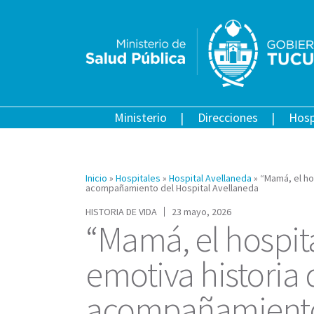
Ministerio
Direcciones
Hosp
Inicio
»
Hospitales
»
Hospital Avellaneda
»
“Mamá, el ho
acompañamiento del Hospital Avellaneda
HISTORIA DE VIDA
23 mayo, 2026
“Mamá, el hospita
emotiva historia 
acompañamiento 