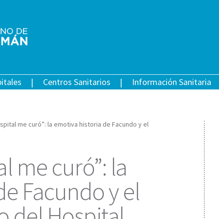
itales
Centros Sanitarios
Información Sanitaria
spital me curó”: la emotiva historia de Facundo y el
l me curó”: la
de Facundo y el
del Hospital