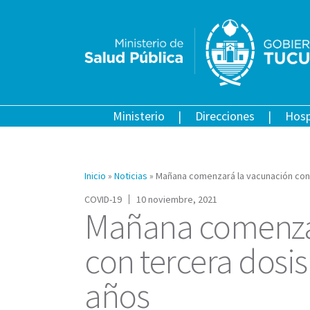
Ministerio
Direcciones
Hosp
Inicio
»
Noticias
»
Mañana comenzará la vacunación con 
COVID-19
10 noviembre, 2021
Mañana comenzar
con tercera dosis
años