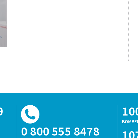
9
10
BOMBE
0 800 555 8478
10