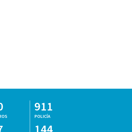
0
911
ROS
POLICÍA
7
144