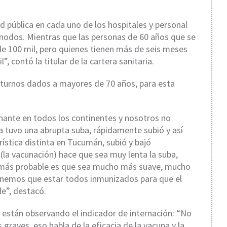
 pública en cada uno de los hospitales y personal
s nodos. Mientras que las personas de 60 años que se
e 100 mil, pero quienes tienen más de seis meses
, contó la titular de la cartera sanitaria.
 turnos dados a mayores de 70 años, para esta
nante en todos los continentes y nosotros no
a tuvo una abrupta suba, rápidamente subió y así
ística distinta en Tucumán, subió y bajó
 (la vacunación) hace que sea muy lenta la suba,
o más probable es que sea mucho más suave, mucho
tenemos que estar todos inmunizados para que el
le”, destacó.
están observando el indicador de internación: “No
graves, eso habla de la eficacia de la vacuna y la