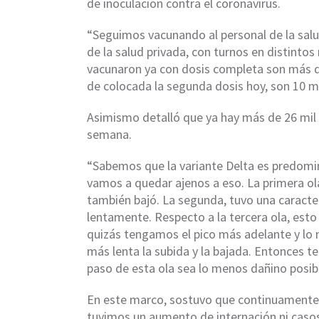
de inoculación contra el coronavirus.
“Seguimos vacunando al personal de la salud
de la salud privada, con turnos en distinto
vacunaron ya con dosis completa son más d
de colocada la segunda dosis hoy, son 10 mil”
Asimismo detalló que ya hay más de 26 mil
semana.
“Sabemos que la variante Delta es predomi
vamos a quedar ajenos a eso. La primera ol
también bajó. La segunda, tuvo una caracter
lentamente. Respecto a la tercera ola, esto
quizás tengamos el pico más adelante y l
más lenta la subida y la bajada. Entonces 
paso de esta ola sea lo menos dañino posib
En este marco, sostuvo que continuamente 
tuvimos un aumento de internación ni casos 