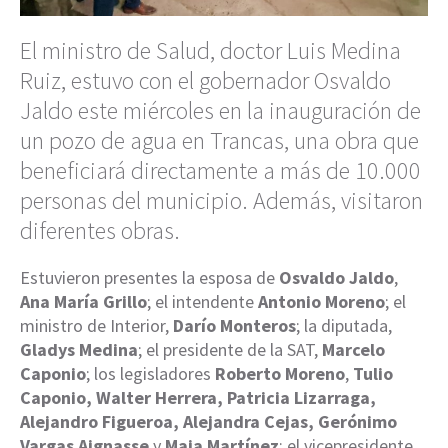
El ministro de Salud, doctor Luis Medina
Ruiz, estuvo con el gobernador Osvaldo
Jaldo este miércoles en la inauguración de
un pozo de agua en Trancas, una obra que
beneficiará directamente a más de 10.000
personas del municipio. Además, visitaron
diferentes obras.
Estuvieron presentes la esposa de
Osvaldo Jaldo
,
Ana María Grillo
; el intendente
Antonio Moreno
; el
ministro de Interior,
Darío Monteros
; la diputada,
Gladys Medina
; el presidente de la SAT,
Marcelo
Caponio
; los legisladores
Roberto Moreno
,
Tulio
Caponio, Walter Herrera, Patricia Lizarraga,
Alejandro Figueroa, Alejandra Cejas, Gerónimo
Vargas Aignasse
y
Maia Martínez
; el vicepresidente