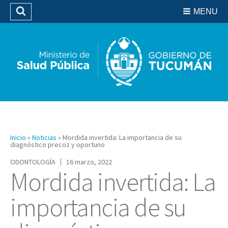
Residencias del SIPROSA
MENU
Buscar
Biblioteca
Inicio
»
Noticias
»
Mordida invertida: La importancia de su
diagnóstico precoz y oportuno
ODONTOLOGÍA
16 marzo, 2022
Mordida invertida: La
importancia de su