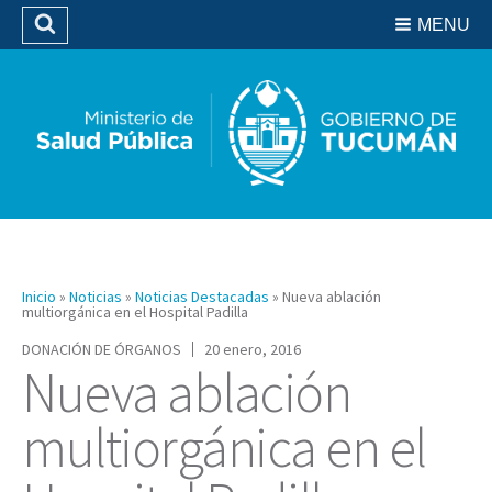
Residencias del SIPROSA
MENU
Buscar
Biblioteca
Inicio
»
Noticias
»
Noticias Destacadas
»
Nueva ablación
multiorgánica en el Hospital Padilla
DONACIÓN DE ÓRGANOS
20 enero, 2016
Nueva ablación
multiorgánica en el